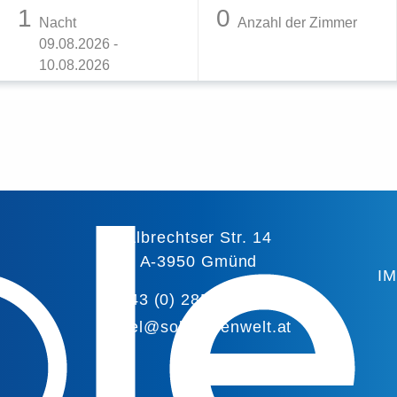
1
0
Nacht
Anzahl der Zimmer
09.08.2026 -
10.08.2026
Albrechtser Str. 14
A-3950 Gmünd
I
+43 (0) 2852/20 203
hotel@solefelsenwelt.at